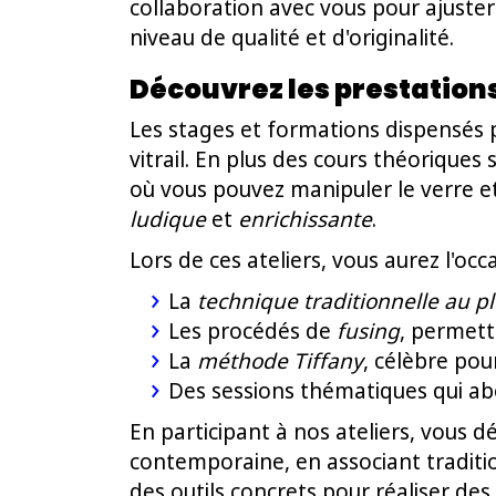
collaboration avec vous pour ajuster
niveau de qualité et d'originalité.
Découvrez les prestations
Les stages et formations dispensés 
vitrail. En plus des cours théoriques 
où vous pouvez manipuler le verre 
ludique
et
enrichissante
.
Lors de ces ateliers, vous aurez l'occ
La
technique traditionnelle au 
Les procédés de
fusing
, permett
La
méthode Tiffany
, célèbre pour
Des sessions thématiques qui abo
En participant à nos ateliers, vous
contemporaine, en associant traditio
des outils concrets pour réaliser des