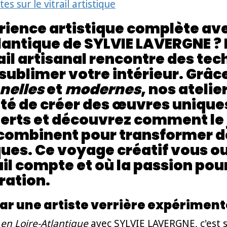
 sur le vitrail artistique
ience artistique complète avec 
antique de SYLVIE LAVERGNE ? 
rail artisanal rencontre des te
ublimer votre intérieur. Grâc
nelles
et
modernes
, nos ateli
lité de créer des œuvres uniqu
erts et découvrez comment le j
 combinent pour transformer d
ues. Ce voyage créatif vous ou
 compte et où la passion pour 
ration.
par une artiste verrière expérimen
 en Loire-Atlantique
avec SYLVIE LAVERGNE, c'est 