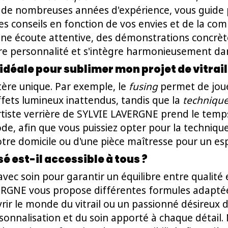
te de nombreuses années d'expérience, vous guide 
es conseils en fonction de vos envies et de la comp
ne écoute attentive, des démonstrations concrète
tre personnalité et s'intègre harmonieusement dan
déale pour sublimer mon projet de vitrail
ère unique. Par exemple, le
fusing
permet de jouer
ffets lumineux inattendus, tandis que la
technique
rtiste verrière de SYLVIE LAVERGNE prend le temps
, afin que vous puissiez opter pour la technique 
votre domicile ou d'une pièce maîtresse pour un es
sé est-il accessible à tous ?
vec soin pour garantir un équilibre entre qualité e
RGNE vous propose différentes formules adaptée
ir le monde du vitrail ou un passionné désireux 
sonnalisation et du soin apporté à chaque détail. 